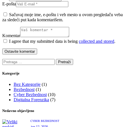
E-pošta
Sačuvaj moje ime, e-poštu i veb mesto u ovom pregledaču veba
za sledeći put kada komentarišem.
Komentar
I agree that my submitted data is being
collected and stored
.
Kategorije
Bez Kategorije
(1)
Bezbednost
(1)
Cyber Bezbednost
(10)
Digitalna Forenzika
(7)
Nedavno objavljeno
CYBER BEZBEDNOST
jun 12, 2026