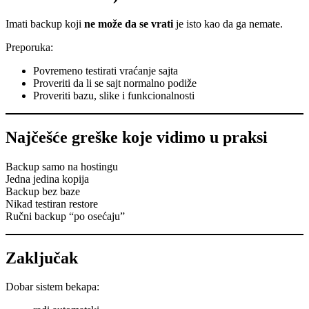
Imati backup koji
ne može da se vrati
je isto kao da ga nemate.
Preporuka:
Povremeno testirati vraćanje sajta
Proveriti da li se sajt normalno podiže
Proveriti bazu, slike i funkcionalnosti
Najčešće greške koje vidimo u praksi
Backup samo na hostingu
Jedna jedina kopija
Backup bez baze
Nikad testiran restore
Ručni backup “po osećaju”
Zaključak
Dobar sistem bekapa: