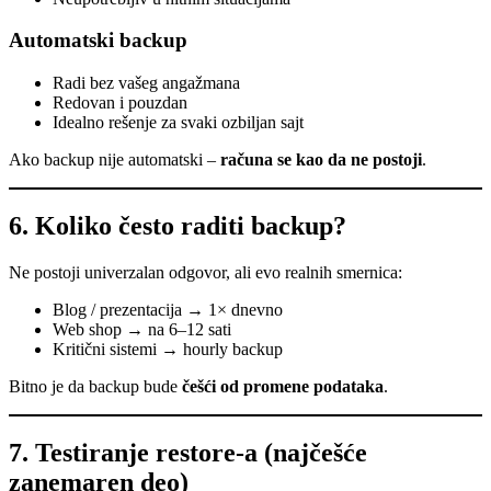
Automatski backup
Radi bez vašeg angažmana
Redovan i pouzdan
Idealno rešenje za svaki ozbiljan sajt
Ako backup nije automatski –
računa se kao da ne postoji
.
6. Koliko često raditi backup?
Ne postoji univerzalan odgovor, ali evo realnih smernica:
Blog / prezentacija → 1× dnevno
Web shop → na 6–12 sati
Kritični sistemi → hourly backup
Bitno je da backup bude
češći od promene podataka
.
7. Testiranje restore-a (najčešće
zanemaren deo)