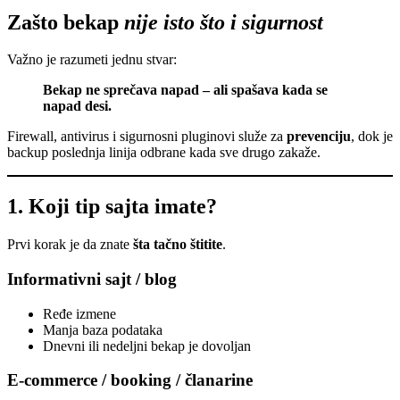
Zašto bekap
nije isto što i sigurnost
Važno je razumeti jednu stvar:
Bekap ne sprečava napad – ali spašava kada se
napad desi.
Firewall, antivirus i sigurnosni pluginovi služe za
prevenciju
, dok je
backup poslednja linija odbrane kada sve drugo zakaže.
1. Koji tip sajta imate?
Prvi korak je da znate
šta tačno štitite
.
Informativni sajt / blog
Ređe izmene
Manja baza podataka
Dnevni ili nedeljni bekap je dovoljan
E-commerce / booking / članarine