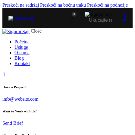
Preskoči na sadržaj
Preskoči na bočnu traku
Preskoči na podnožje
0
Close
Početna
Usluge
O nama
Blog
Kontakt
Have a Project?
info@website.com
Want to Work with Us?
Send Brief