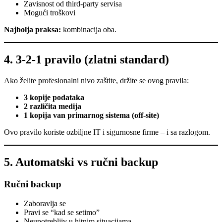
Zavisnost od third-party servisa
Mogući troškovi
Najbolja praksa:
kombinacija oba.
4. 3-2-1 pravilo (zlatni standard)
Ako želite profesionalni nivo zaštite, držite se ovog pravila:
3 kopije podataka
2 različita medija
1 kopija van primarnog sistema (off-site)
Ovo pravilo koriste ozbiljne IT i sigurnosne firme – i sa razlogom.
5. Automatski vs ručni backup
Ručni backup
Zaboravlja se
Pravi se “kad se setimo”
Neupotrebljiv u hitnim situacijama