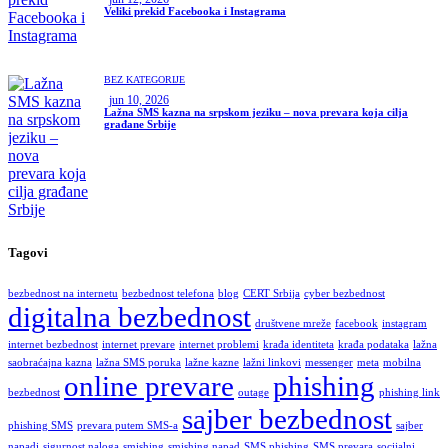
Veliki prekid Facebooka i Instagrama
BEZ KATEGORIJE
jun 10, 2026
Lažna SMS kazna na srpskom jeziku – nova prevara koja cilja
građane Srbije
Tagovi
bezbednost na internetu
bezbednost telefona
blog
CERT Srbija
cyber bezbednost
digitalna bezbednost
društvene mreže
facebook
instagram
internet bezbednost
internet prevare
internet problemi
krađa identiteta
krađa podataka
lažna
saobraćajna kazna
lažna SMS poruka
lažne kazne
lažni linkovi
messenger
meta
mobilna
online prevare
phishing
bezbednost
outage
phishing link
sajber bezbednost
phishing SMS
prevara putem SMS-a
sajber
napadi
sigurnost naloga
smishing
smishing napad
SMS phishing
SMS prevara
socijalni