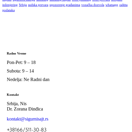
inženjering
Srbija
sudska prevara
upozorenje građanima
vozačka dozvola
whatsapp
zaštita
podataka
Radno Vreme
Pon-Pet: 9 – 18
Subota: 9 – 14
Nedelja: Ne Radni dan
Kontakt
Srbija, Nis
Dr. Zorana Đinđica
kontakt@sigurnisajt.rs
+38166/511-30-83