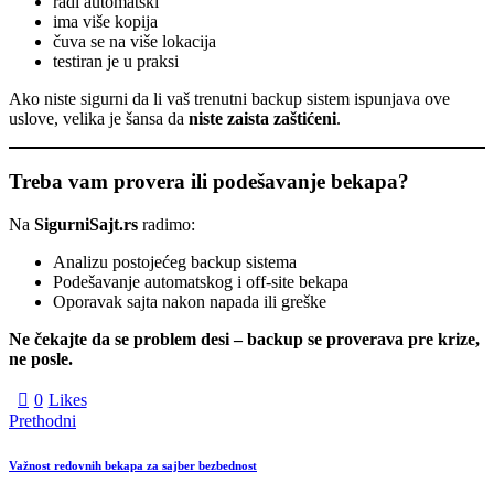
radi automatski
ima više kopija
čuva se na više lokacija
testiran je u praksi
Ako niste sigurni da li vaš trenutni backup sistem ispunjava ove
uslove, velika je šansa da
niste zaista zaštićeni
.
Treba vam provera ili podešavanje bekapa?
Na
SigurniSajt.rs
radimo:
Analizu postojećeg backup sistema
Podešavanje automatskog i off-site bekapa
Oporavak sajta nakon napada ili greške
Ne čekajte da se problem desi – backup se proverava pre krize,
ne posle.
0
Likes
Prethodni
Važnost redovnih bekapa za sajber bezbednost