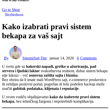
Want to Buy Products?
Go to Shop
Bezbednost
Kako izabrati pravi sistem
bekapa za vaš sajt
By
SigurniSajt Tim
januar 14, 2026
0
Comments
U svetu gde su
hakerski napadi, greške u ažuriranju, pad
servera i ljudski faktor
svakodnevna realnost, dobar sistem bekapa
nije luksuz – već
osnovna zaštita sajta i biznisa
.
Bez obzira da li imate mali WordPress sajt, e-commerce prodavnicu
ili ozbiljan poslovni portal, pogrešan ili loše podešen backup može
značiti
gubitak podataka, klijenata i reputacije
.
U ovom vodiču objašnjavamo
kako da izaberete pravi sistem
bekapa
, bez tehničkog žargona i nepotrebnih komplikacija.