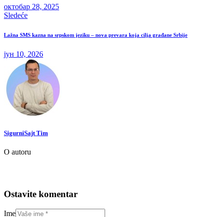
октобар 28, 2025
Sledeće
Lažna SMS kazna na srpskom jeziku – nova prevara koja cilja građane Srbije
јун 10, 2026
SigurniSajt Tim
O autoru
Ostavite komentar
Ime