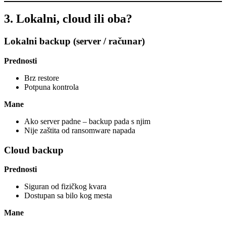
3. Lokalni, cloud ili oba?
Lokalni backup (server / računar)
Prednosti
Brz restore
Potpuna kontrola
Mane
Ako server padne – backup pada s njim
Nije zaštita od ransomware napada
Cloud backup
Prednosti
Siguran od fizičkog kvara
Dostupan sa bilo kog mesta
Mane