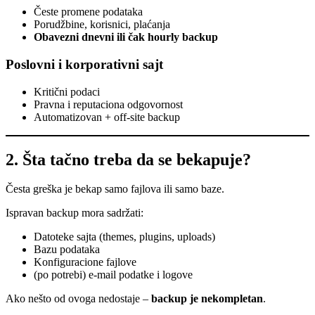
Česte promene podataka
Porudžbine, korisnici, plaćanja
Obavezni dnevni ili čak hourly backup
Poslovni i korporativni sajt
Kritični podaci
Pravna i reputaciona odgovornost
Automatizovan + off-site backup
2. Šta tačno treba da se bekapuje?
Česta greška je bekap samo fajlova ili samo baze.
Ispravan backup mora sadržati:
Datoteke sajta (themes, plugins, uploads)
Bazu podataka
Konfiguracione fajlove
(po potrebi) e-mail podatke i logove
Ako nešto od ovoga nedostaje –
backup je nekompletan
.