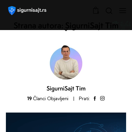
0
Strana autora: SigurniSajt Tim
SigurniSajt Tim
19
Članci Objavljeni
Prati: