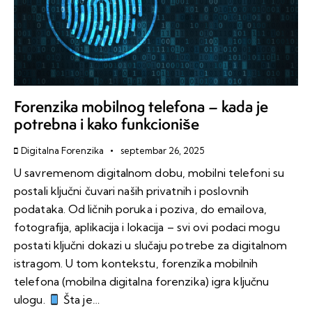
Forenzika mobilnog telefona – kada je
potrebna i kako funkcioniše
Digitalna Forenzika
septembar 26, 2025
U savremenom digitalnom dobu, mobilni telefoni su
postali ključni čuvari naših privatnih i poslovnih
podataka. Od ličnih poruka i poziva, do emailova,
fotografija, aplikacija i lokacija – svi ovi podaci mogu
postati ključni dokazi u slučaju potrebe za digitalnom
istragom. U tom kontekstu, forenzika mobilnih
telefona (mobilna digitalna forenzika) igra ključnu
ulogu.
Šta je…