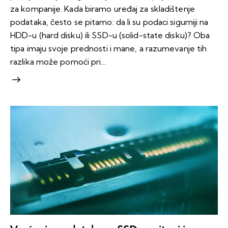
za kompanije. Kada biramo uređaj za skladištenje
podataka, često se pitamo: da li su podaci sigurniji na
HDD-u (hard disku) ili SSD-u (solid-state disku)? Oba
tipa imaju svoje prednosti i mane, a razumevanje tih
razlika može pomoći pri…