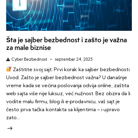
Šta je sajber bezbednost i zašto je važna
za male biznise
Cyber Bezbednost
septembar 24, 2025
Zaštitite svoj sajt: Prvi korak ka sajber bezbednosti
Uvod: Zašto je sajber bezbednost važna? U današnje
vreme kada se većina poslovanja odvija online, zaštita
web sajta više nije luksuz, već nužnost. Bez obzira da li
vodite malu firmu, blog ili e‑prodavnicu, vaš sajt je
često prva tačka kontakta sa klijentima – i upravo
zato…