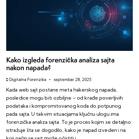
Kako izgleda forenzička analiza sajta
nakon napada?
Digitalna Forenzika
septembar 28, 2025
Kada web sajt postane meta hakerskog napada,
posledice mogu biti ozbiljne – od krađe poverljivih
podataka i kompromitovanog koda do potpunog
pada sajta. U takvim situacijama ključnu ulogu ima
forenzička analiza sajta. To je proces kojim se detaljno
istražuje šta se dogodilo, kako je napad izveden i na
koji način se sajt može očistiti i…