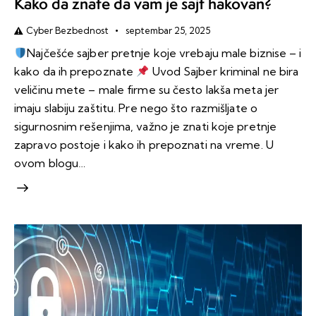
Kako da znate da vam je sajt hakovan?
Cyber Bezbednost
septembar 25, 2025
Najčešće sajber pretnje koje vrebaju male biznise – i
kako da ih prepoznate
Uvod Sajber kriminal ne bira
veličinu mete – male firme su često lakša meta jer
imaju slabiju zaštitu. Pre nego što razmišljate o
sigurnosnim rešenjima, važno je znati koje pretnje
zapravo postoje i kako ih prepoznati na vreme. U
ovom blogu…