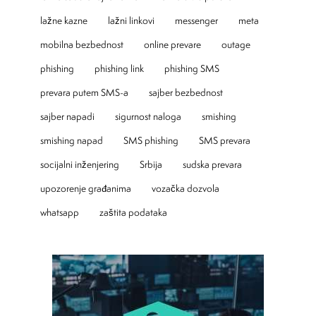
lažne kazne
lažni linkovi
messenger
meta
mobilna bezbednost
online prevare
outage
phishing
phishing link
phishing SMS
prevara putem SMS-a
sajber bezbednost
sajber napadi
sigurnost naloga
smishing
smishing napad
SMS phishing
SMS prevara
socijalni inženjering
Srbija
sudska prevara
upozorenje građanima
vozačka dozvola
whatsapp
zaštita podataka