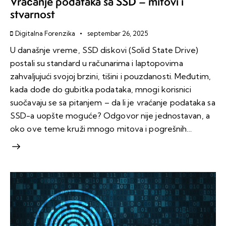
Vraćanje podataka sa SSD – mitovi i
stvarnost
Digitalna Forenzika
septembar 26, 2025
U današnje vreme, SSD diskovi (Solid State Drive)
postali su standard u računarima i laptopovima
zahvaljujući svojoj brzini, tišini i pouzdanosti. Međutim,
kada dođe do gubitka podataka, mnogi korisnici
suočavaju se sa pitanjem – da li je vraćanje podataka sa
SSD-a uopšte moguće? Odgovor nije jednostavan, a
oko ove teme kruži mnogo mitova i pogrešnih…