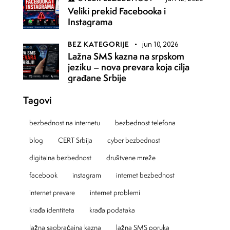
Veliki prekid Facebooka i
Instagrama
BEZ KATEGORIJE
jun 10, 2026
Lažna SMS kazna na srpskom
jeziku – nova prevara koja cilja
građane Srbije
Tagovi
bezbednost na internetu
bezbednost telefona
blog
CERT Srbija
cyber bezbednost
digitalna bezbednost
društvene mreže
facebook
instagram
internet bezbednost
internet prevare
internet problemi
krađa identiteta
krađa podataka
lažna saobraćajna kazna
lažna SMS poruka