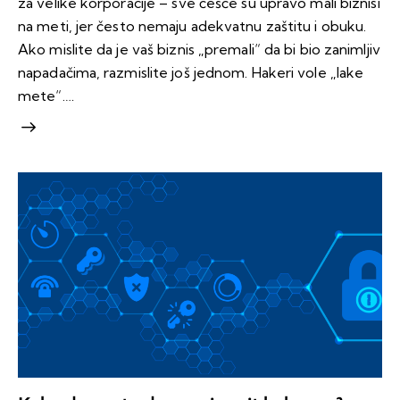
za velike korporacije – sve češće su upravo mali biznisi
na meti, jer često nemaju adekvatnu zaštitu i obuku.
Ako mislite da je vaš biznis „premali“ da bi bio zanimljiv
napadačima, razmislite još jednom. Hakeri vole „lake
mete“.…